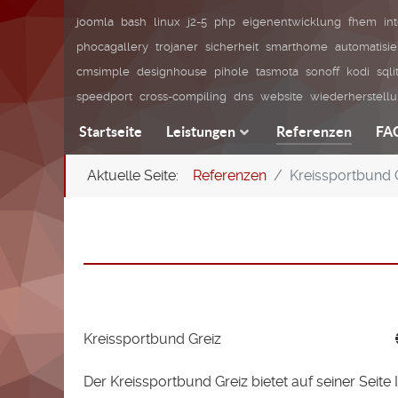
joomla
bash
linux
j2-5
php
eigenentwicklung
fhem
in
phocagallery
trojaner
sicherheit
smarthome
automatisi
cmsimple
designhouse
pihole
tasmota
sonoff
kodi
sqli
speedport
cross-compiling
dns
website
wiederherstell
Startseite
Leistungen
Referenzen
FA
Aktuelle Seite:
Referenzen
Kreissportbund 
Kreissportbund Greiz
Der Kreissportbund Greiz bietet auf seiner Seit