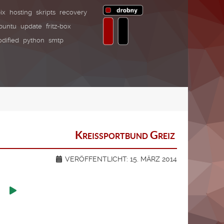
ix
hosting
skripts
recovery
buntu
update
fritz-box
dified
python
smtp
Kreissportbund Greiz
VERÖFFENTLICHT: 15. MÄRZ 2014