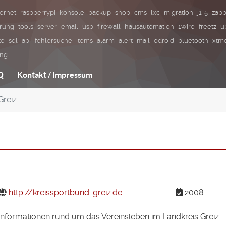
ternet
raspberrypi
konsole
backup
shop
cms
lxc
migration
j1-5
zabb
erung
tools
server
email
usb
firewall
hausautomation
1wire
freetz
u
te
sql
api
fehlersuche
items
alarm
alert
mail
odroid
bluetooth
xtmo
ung
Q
Kontakt / Impressum
Greiz
http://kreissportbund-greiz.de
2008
e Informationen rund um das Vereinsleben im Landkreis Greiz.