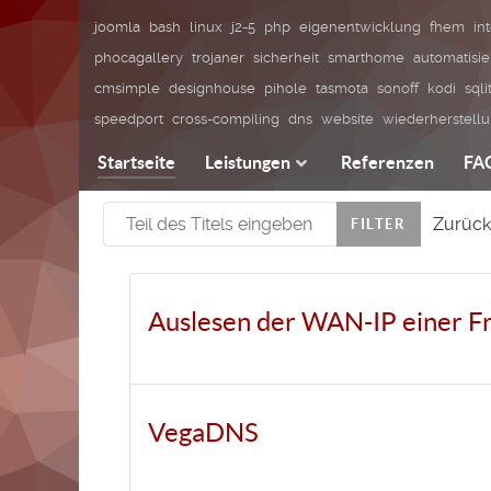
joomla
bash
linux
j2-5
php
eigenentwicklung
fhem
in
phocagallery
trojaner
sicherheit
smarthome
automatisi
cmsimple
designhouse
pihole
tasmota
sonoff
kodi
sqli
speedport
cross-compiling
dns
website
wiederherstell
Startseite
Leistungen
Referenzen
FA
Teil des Titels eingeben
Zurück
FILTER
Auslesen der WAN-IP einer Fr
VegaDNS