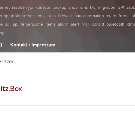
ternet
raspberrypi
konsole
backup
shop
cms
lxc
migration
j1-5
zabb
erung
tools
server
email
usb
firewall
hausautomation
1wire
freetz
u
te
sql
api
fehlersuche
items
alarm
alert
mail
odroid
bluetooth
xtmo
ung
Q
Kontakt / Impressum
setzen
itz.Box