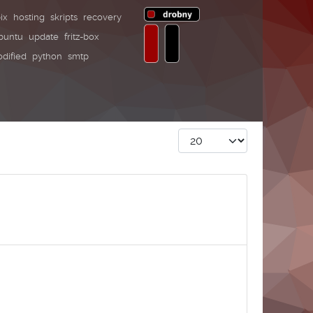
ix
hosting
skripts
recovery
buntu
update
fritz-box
dified
python
smtp
Anzeige #