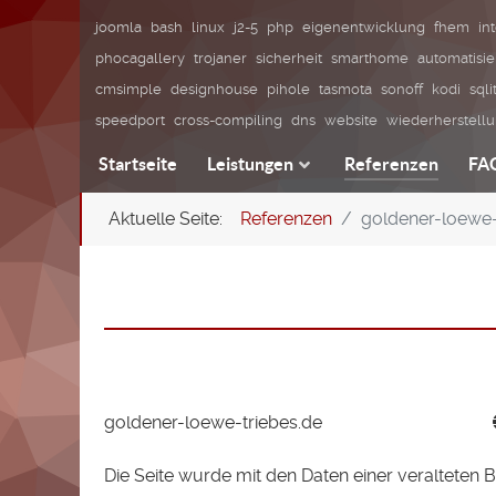
joomla
bash
linux
j2-5
php
eigenentwicklung
fhem
in
phocagallery
trojaner
sicherheit
smarthome
automatisi
cmsimple
designhouse
pihole
tasmota
sonoff
kodi
sqli
speedport
cross-compiling
dns
website
wiederherstell
Startseite
Leistungen
Referenzen
FA
Aktuelle Seite:
Referenzen
goldener-loewe-
goldener-loewe-triebes.de
Die Seite wurde mit den Daten einer veralteten