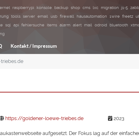
ternet
raspberrypi
konsole
backup
shop
cms
lxc
migration
j1-5
zabb
erung
tools
server
email
usb
firewall
hausautomation
1wire
freetz
u
te
sql
api
fehlersuche
items
alarm
alert
mail
odroid
bluetooth
xtmo
ung
Q
Kontakt / Impressum
triebes.de
https://goldener-loewe-triebes.de
2023
 Baukastenwebseite aufgesetzt. Der Fokus lag auf der einfach