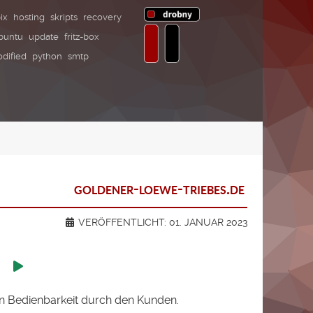
ix
hosting
skripts
recovery
buntu
update
fritz-box
dified
python
smtp
goldener-loewe-triebes.de
VERÖFFENTLICHT: 01. JANUAR 2023
en Bedienbarkeit durch den Kunden.