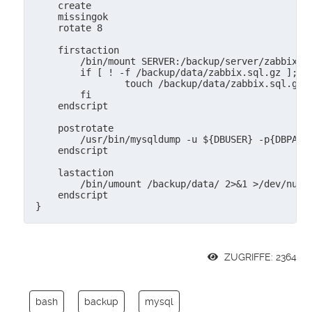
    create

    missingok

    rotate 8

    firstaction

        /bin/mount SERVER:/backup/server/zabbix /b
        if [ ! -f /backup/data/zabbix.sql.gz ]; th
                touch /backup/data/zabbix.sql.gz

        fi

    endscript

    postrotate

        /usr/bin/mysqldump -u ${DBUSER} -p{DBPASS
    endscript

    lastaction

        /bin/umount /backup/data/ 2>&1 >/dev/null

    endscript

ZUGRIFFE: 2364
bash
backup
mysql