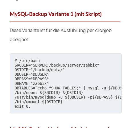
MySQL-Backup Variante 1 (mit Skript)
Diese Variante ist für die Ausführung per cronjob
geeignet.
#!/bin/bash

SRCDIR="SERVER:/backup/server/zabbix"

DSTDIR="/backup/data/"

DBUSER="DBUSER"

DBPASS="DBPASS"

DBNAME="zabbix"

DBTABLES=`echo "SHOW TABLES;" | mysql -u ${DBUSER
/bin/mount ${SRCDIR} ${DSTDIR}

/usr/bin/mysqldump -u ${DBUSER} -p${DBPASS} ${DBNA
/bin/umount ${DSTDIR}
